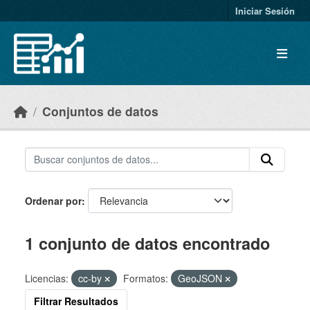
Skip to main content
Iniciar Sesión
Conjuntos de datos
Ordenar por
1 conjunto de datos encontrado
Licencias:
cc-by
Formatos:
GeoJSON
Filtrar Resultados