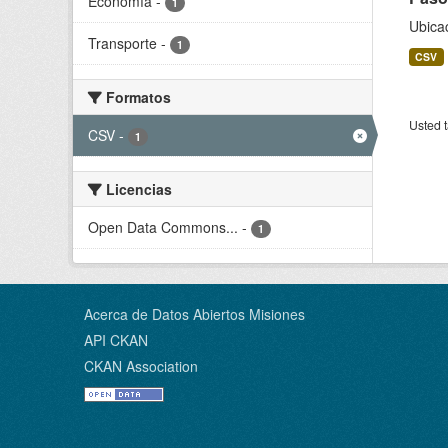
Economía
-
1
Ubicac
Transporte
-
1
CSV
Formatos
Usted t
CSV
-
1
Licencias
Open Data Commons...
-
1
Acerca de Datos Abiertos Misiones
API CKAN
CKAN Association