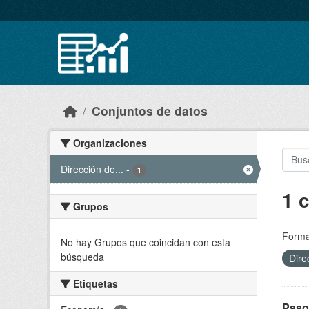
Skip to main content
Conjuntos de datos
Organizaciones
Dirección de...
-
1
1 
Grupos
Forma
No hay Grupos que coincidan con esta
búsqueda
Dire
Etiquetas
Paso