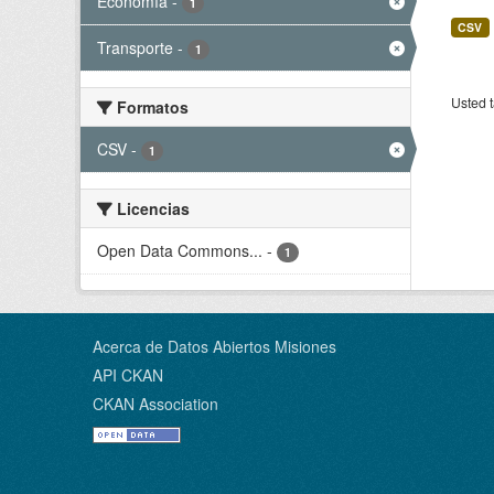
Economía
-
1
CSV
Transporte
-
1
Usted t
Formatos
CSV
-
1
Licencias
Open Data Commons...
-
1
Acerca de Datos Abiertos Misiones
API CKAN
CKAN Association