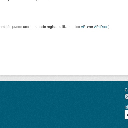
ambién puede acceder a este registro utilizando los
API
(ver
API Docs
).
G
I