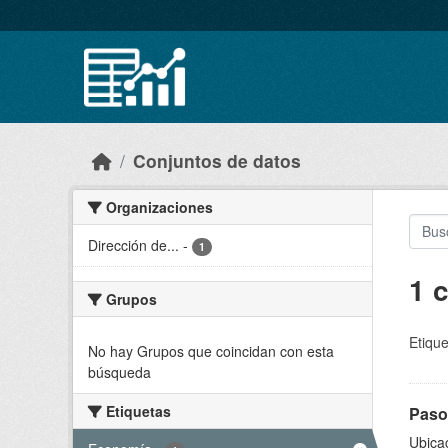
Skip to main content
Conjuntos de datos
Organizaciones
Dirección de...
-
1
1 
Grupos
Etique
No hay Grupos que coincidan con esta
búsqueda
Etiquetas
Paso
Ubicac