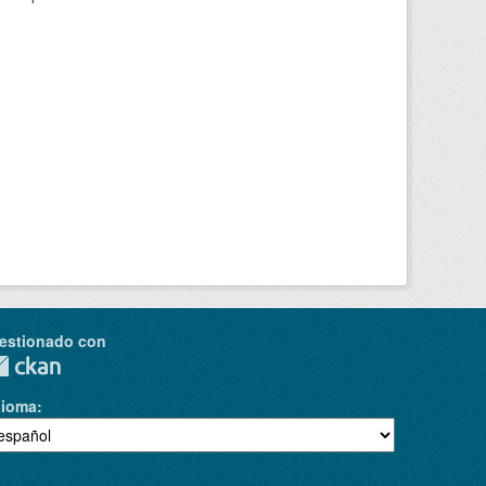
estionado con
dioma