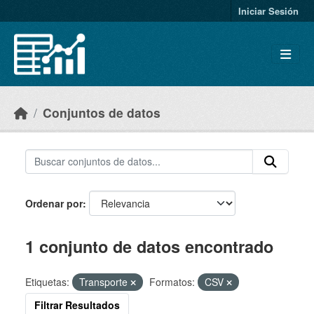
Skip to main content
Iniciar Sesión
Conjuntos de datos
Ordenar por
1 conjunto de datos encontrado
Etiquetas:
Transporte
Formatos:
CSV
Filtrar Resultados