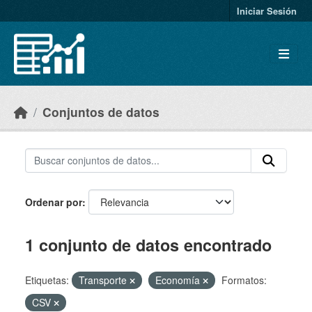
Skip to main content
Iniciar Sesión
Conjuntos de datos
Ordenar por
1 conjunto de datos encontrado
Etiquetas:
Transporte
Economía
Formatos:
CSV