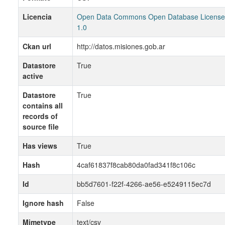
Licencia
Open Data Commons Open Database License
1.0
Ckan url
http://datos.misiones.gob.ar
Datastore
True
active
Datastore
True
contains all
records of
source file
Has views
True
Hash
4caf61837f8cab80da0fad341f8c106c
Id
bb5d7601-f22f-4266-ae56-e5249115ec7d
Ignore hash
False
Mimetype
text/csv