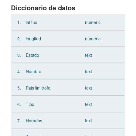
Diccionario de datos
1.
latitud
numeric
2.
longitud
numeric
3.
Estado
text
4.
Nombre
text
5.
Pais limitrofe
text
6.
Tipo
text
7.
Horarios
text