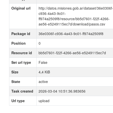
Original url
http://datos.misiones.gob.ar/dataset/36e0306f
c936-4a43-9c01-
ff974a2509f8/resource/bb5d7601-f22f-4266-
ae56-e5249115ec7d/download/pasos.csv
Package id
36e0306f-c936-4a43-9c01-ff974a2509f8
Position
0
Resource id
bb5d7601-f22f-4266-ae56-e5249115ec7d
Set url type
False
Size
4,4 KiB
State
active
Task created
2026-03-04 10:51:36.983656
Url type
upload