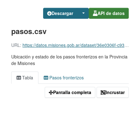
Descargar
API de datos
pasos.csv
URL:
https://datos.misiones.gob.ar/dataset/36e0306f-c936-4a43-9c01-ff974a2509f8/resource/bb5d7601-f22f-4266-ae56-e5249115ec7d/download/pasos.csv
Ubicación y estado de los pasos fronterizos en la Provincia
de Misiones
Tabla
Pasos fronterizos
Pantalla completa
Incrustar