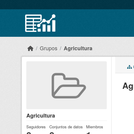
Skip to main content
Grupos
Agricultura
C
Ag
Agricultura
Seguidores
Conjuntos de datos
Miembros