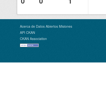
0
0
1
Acerca de Datos Abiertos Misiones
API CKAN
CKAN Association