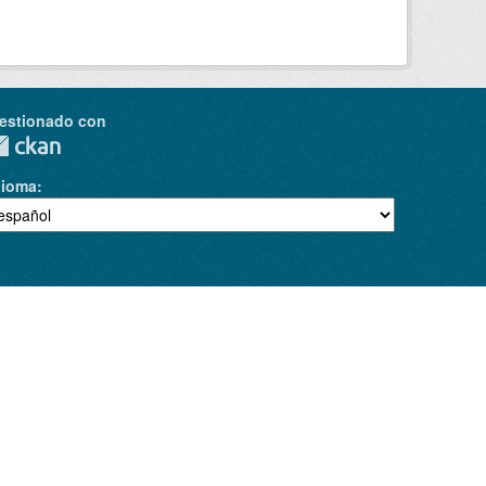
estionado con
dioma