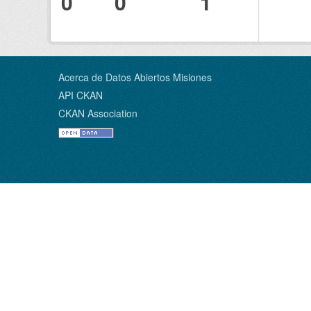
0
0
1
Acerca de Datos Abiertos Misiones
API CKAN
CKAN Association