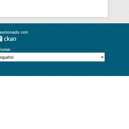
estionado con
dioma