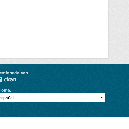
estionado con
dioma